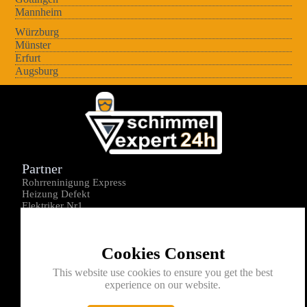
Mannheim
Würzburg
Münster
Erfurt
Augsburg
Partner
Rohrreninigung Express
Heizung Defekt
Elektriker Nr1
Über uns
Impressum
Cookies Consent
Datenschutz
Kontakt
This website use cookies to ensure you get the best
experience on our website.
0176-1605172
info@schimmelexperte24h.de