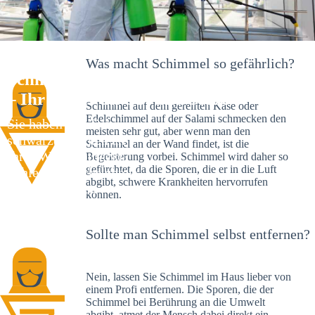
Was macht Schimmel so gefährlich?
Schimmelexperte in Dieterskirchen
– Ihr Helfer an Ort und Stelle
Schimmel auf dem gereiften Käse oder
Edelschimmel auf der Salami schmecken den
Sie haben kürzlich
meisten sehr gut, aber wenn man den
schwarze Flecken an
Schimmel an der Wand findet, ist die
Ihrer Wand entdeckt?
Begeisterung vorbei. Schimmel wird daher so
gefürchtet, da die Sporen, die er in die Luft
Schlechte Nachrichten:
abgibt, schwere Krankheiten hervorrufen
Sie haben einen
können.
Schimmelbefall in
Ihrem Haus.
Sollte man Schimmel selbst entfernen?
Nein, lassen Sie Schimmel im Haus lieber von
einem Profi entfernen. Die Sporen, die der
Schimmel bei Berührung an die Umwelt
abgibt, atmet der Mensch dabei direkt ein.