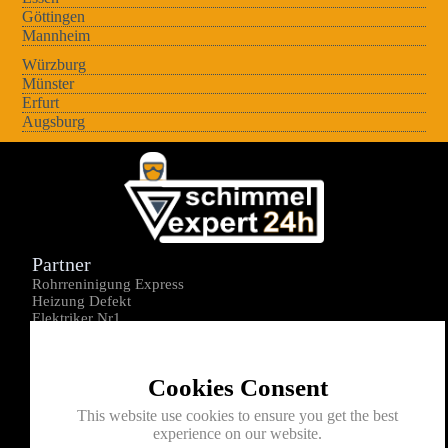
Göttingen
Mannheim
Würzburg
Münster
Erfurt
Augsburg
Partner
Rohrreninigung Express
Heizung Defekt
Elektriker Nr1
Über uns
Impressum
Cookies Consent
Datenschutz
Kontakt
This website use cookies to ensure you get the best
experience on our website.
0176-1605172