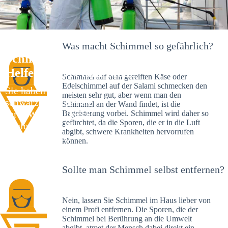
Was macht Schimmel so gefährlich?
Schimmelexperte in Marbach – Ihr
Helfer an Ort und Stelle
Schimmel auf dem gereiften Käse oder
Edelschimmel auf der Salami schmecken den
Sie haben kürzlich
meisten sehr gut, aber wenn man den
schwarze Flecken an
Schimmel an der Wand findet, ist die
Ihrer Wand entdeckt?
Begeisterung vorbei. Schimmel wird daher so
gefürchtet, da die Sporen, die er in die Luft
Schlechte Nachrichten:
abgibt, schwere Krankheiten hervorrufen
Sie haben einen
können.
Schimmelbefall in
Ihrem Haus.
Sollte man Schimmel selbst entfernen?
Nein, lassen Sie Schimmel im Haus lieber von
einem Profi entfernen. Die Sporen, die der
Schimmel bei Berührung an die Umwelt
abgibt, atmet der Mensch dabei direkt ein.