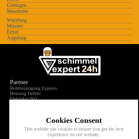
Göttingen
Mannheim
Würzburg
Münster
Erfurt
Augsburg
Partner
Rohrreninigung Express
Heizung Defekt
Elektriker Nr1
Über uns
Impressum
Cookies Consent
Datenschutz
Kontakt
This website use cookies to ensure you get the best
experience on our website.
0176-1605172