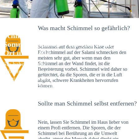
Was macht Schimmel so gefährlich?
Schimmelexperte in
Sommertshausen – Ihr Helfer an
Schimmel auf dem gereiften Käse oder
Ort und Stelle
Edelschimmel auf der Salami schmecken den
meisten sehr gut, aber wenn man den
Sie haben kürzlich
Schimmel an der Wand findet, ist die
Begeisterung vorbei. Schimmel wird daher so
schwarze Flecken an
gefürchtet, da die Sporen, die er in die Luft
Ihrer Wand entdeckt?
abgibt, schwere Krankheiten hervorrufen
Schlechte Nachrichten:
können.
Sie haben einen
Schimmelbefall in
Sollte man Schimmel selbst entfernen?
Ihrem Haus.
Nein, lassen Sie Schimmel im Haus lieber von
einem Profi entfernen. Die Sporen, die der
Schimmel bei Berührung an die Umwelt
abgibt, atmet der Mensch dabei direkt ein.