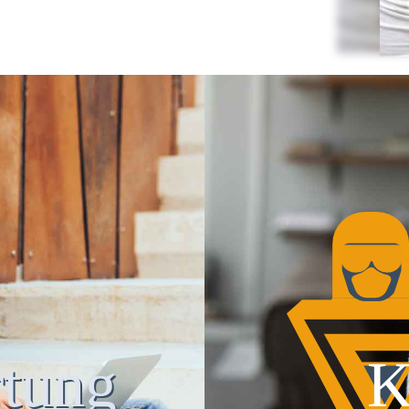
tung
K