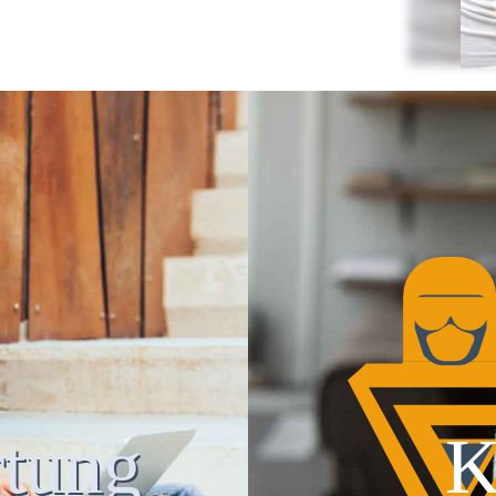
tung
K