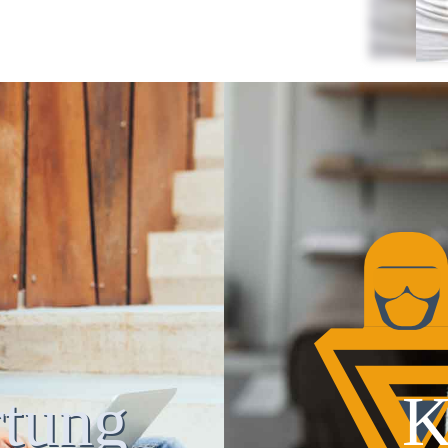
tung
K