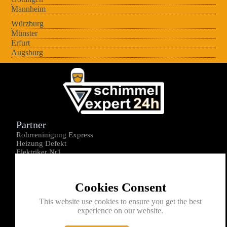
Mannheim
Würzburg
Münster
Erfurt
Augsburg
Partner
Rohrreninigung Express
Heizung Defekt
Elektriker Nr1
Über uns
Impressum
Cookies Consent
Datenschutz
Kontakt
This website use cookies to ensure you get the best
experience on our website.
0176-1605172
info@schimmelexperte24h.de