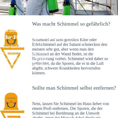
Was macht Schimmel so gefährlich?
Schimmelexperte in Leibertingen –
Ihr Helfer an Ort und Stelle
Schimmel auf dem gereiften Käse oder
Edelschimmel auf der Salami schmecken den
Sie haben kürzlich
meisten sehr gut, aber wenn man den
schwarze Flecken an
Schimmel an der Wand findet, ist die
Ihrer Wand entdeckt?
Begeisterung vorbei. Schimmel wird daher so
gefürchtet, da die Sporen, die er in die Luft
Schlechte Nachrichten:
abgibt, schwere Krankheiten hervorrufen
Sie haben einen
können.
Schimmelbefall in
Ihrem Haus.
Sollte man Schimmel selbst entfernen?
Nein, lassen Sie Schimmel im Haus lieber von
einem Profi entfernen. Die Sporen, die der
Schimmel bei Berührung an die Umwelt
abgibt, atmet der Mensch dabei direkt ein.