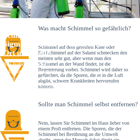
Was macht Schimmel so gefährlich?
Schimmelexperte in
Sigmaringendorf – Ihr Helfer an
Schimmel auf dem gereiften Käse oder
Ort und Stelle
Edelschimmel auf der Salami schmecken den
meisten sehr gut, aber wenn man den
Sie haben kürzlich
Schimmel an der Wand findet, ist die
Begeisterung vorbei. Schimmel wird daher so
schwarze Flecken an
gefürchtet, da die Sporen, die er in die Luft
Ihrer Wand entdeckt?
abgibt, schwere Krankheiten hervorrufen
Schlechte Nachrichten:
können.
Sie haben einen
Schimmelbefall in
Sollte man Schimmel selbst entfernen?
Ihrem Haus.
Nein, lassen Sie Schimmel im Haus lieber von
einem Profi entfernen. Die Sporen, die der
Schimmel bei Berührung an die Umwelt
abgibt, atmet der Mensch dabei direkt ein.