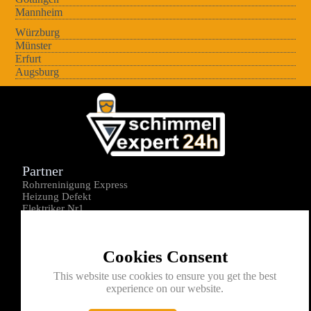
Mannheim
Würzburg
Münster
Erfurt
Augsburg
Partner
Rohrreninigung Express
Heizung Defekt
Elektriker Nr1
Über uns
Impressum
Cookies Consent
Datenschutz
Kontakt
This website use cookies to ensure you get the best
experience on our website.
0176-1605172
info@schimmelexperte24h.de