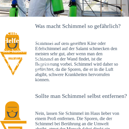
Was macht Schimmel so gefährlich?
Schimmelexperte in Wörthsee – Ihr
Helfer an Ort und Stelle
Schimmel auf dem gereiften Käse oder
Edelschimmel auf der Salami schmecken den
Sie haben kürzlich
meisten sehr gut, aber wenn man den
schwarze Flecken an
Schimmel an der Wand findet, ist die
Ihrer Wand entdeckt?
Begeisterung vorbei. Schimmel wird daher so
gefürchtet, da die Sporen, die er in die Luft
Schlechte Nachrichten:
abgibt, schwere Krankheiten hervorrufen
Sie haben einen
können.
Schimmelbefall in
Ihrem Haus.
Sollte man Schimmel selbst entfernen?
Nein, lassen Sie Schimmel im Haus lieber von
einem Profi entfernen. Die Sporen, die der
Schimmel bei Berührung an die Umwelt
abgibt, atmet der Mensch dabei direkt ein.