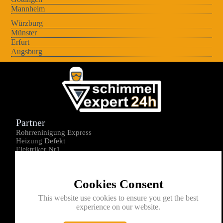
Mannheim
Würzburg
Münster
Erfurt
Augsburg
Partner
Rohrreninigung Express
Heizung Defekt
Elektriker Nr1
Über uns
Impressum
Cookies Consent
Datenschutz
Kontakt
This website use cookies to ensure you get the best
experience on our website.
0176-1605172
info@schimmelexperte24h.de