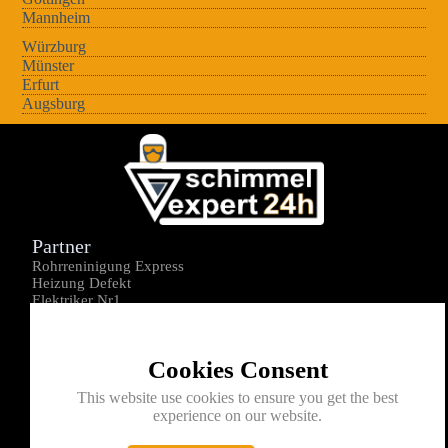
Mannheim
Würzburg
Münster
Erfurt
Augsburg
Partner
Rohrreninigung Express
Heizung Defekt
Elektriker Nr1
Über uns
Impressum
Cookies Consent
Datenschutz
Kontakt
This website use cookies to ensure you get the best
experience on our website.
0176-1605172
info@schimmelexperte24h.de