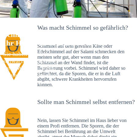
Was macht Schimmel so gefährlich?
Schimmelexperte in Falkenfels –
Ihr Helfer an Ort und Stelle
Schimmel auf dem gereiften Käse oder
Edelschimmel auf der Salami schmecken den
Sie haben kürzlich
meisten sehr gut, aber wenn man den
schwarze Flecken an
Schimmel an der Wand findet, ist die
Ihrer Wand entdeckt?
Begeisterung vorbei. Schimmel wird daher so
gefürchtet, da die Sporen, die er in die Luft
Schlechte Nachrichten:
abgibt, schwere Krankheiten hervorrufen
Sie haben einen
können.
Schimmelbefall in
Ihrem Haus.
Sollte man Schimmel selbst entfernen?
Nein, lassen Sie Schimmel im Haus lieber von
einem Profi entfernen. Die Sporen, die der
Schimmel bei Berührung an die Umwelt
abgibt, atmet der Mensch dabei direkt ein.