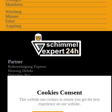
Mannheim
Würzburg
Münster
Erfurt
Augsburg
Partner
Rohrreninigung Express
Heizung Defekt
Elektriker Nr1
Über uns
Impressum
Cookies Consent
Datenschutz
Kontakt
This website use cookies to ensure you get the best
experience on our website.
0176-1605172
info@schimmelexperte24h.de