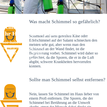
Was macht Schimmel so gefährlich?
Schimmelexperte in Asemwald –
Ihr Helfer an Ort und Stelle
Schimmel auf dem gereiften Käse oder
Edelschimmel auf der Salami schmecken den
Sie haben kürzlich
meisten sehr gut, aber wenn man den
schwarze Flecken an
Schimmel an der Wand findet, ist die
Ihrer Wand entdeckt?
Begeisterung vorbei. Schimmel wird daher so
gefürchtet, da die Sporen, die er in die Luft
Schlechte Nachrichten:
abgibt, schwere Krankheiten hervorrufen
Sie haben einen
können.
Schimmelbefall in
Ihrem Haus.
Sollte man Schimmel selbst entfernen?
Nein, lassen Sie Schimmel im Haus lieber von
einem Profi entfernen. Die Sporen, die der
Schimmel bei Berührung an die Umwelt
abgibt, atmet der Mensch dabei direkt ein.