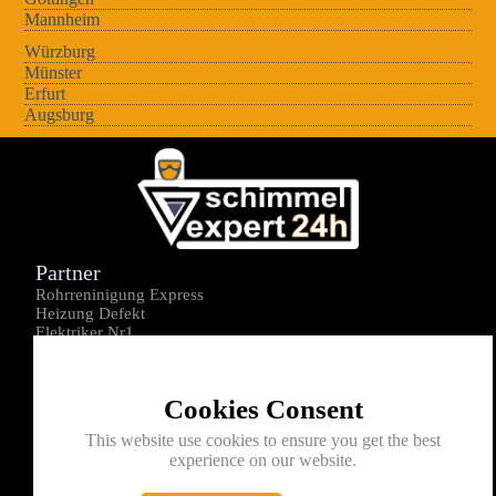
Mannheim
Würzburg
Münster
Erfurt
Augsburg
Partner
Rohrreninigung Express
Heizung Defekt
Elektriker Nr1
Über uns
Impressum
Cookies Consent
Datenschutz
Kontakt
This website use cookies to ensure you get the best
experience on our website.
0176-1605172
info@schimmelexperte24h.de