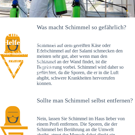
Was macht Schimmel so gefährlich?
Schimmelexperte in Freiberg – Ihr
Helfer an Ort und Stelle
Schimmel auf dem gereiften Käse oder
Edelschimmel auf der Salami schmecken den
Sie haben kürzlich
meisten sehr gut, aber wenn man den
schwarze Flecken an
Schimmel an der Wand findet, ist die
Ihrer Wand entdeckt?
Begeisterung vorbei. Schimmel wird daher so
gefürchtet, da die Sporen, die er in die Luft
Schlechte Nachrichten:
abgibt, schwere Krankheiten hervorrufen
Sie haben einen
können.
Schimmelbefall in
Ihrem Haus.
Sollte man Schimmel selbst entfernen?
Nein, lassen Sie Schimmel im Haus lieber von
einem Profi entfernen. Die Sporen, die der
Schimmel bei Berührung an die Umwelt
abgibt, atmet der Mensch dabei direkt ein.