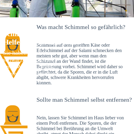
Was macht Schimmel so gefährlich?
Schimmelexperte in Kaltental – Ihr
Helfer an Ort und Stelle
Schimmel auf dem gereiften Käse oder
Edelschimmel auf der Salami schmecken den
Sie haben kürzlich
meisten sehr gut, aber wenn man den
schwarze Flecken an
Schimmel an der Wand findet, ist die
Ihrer Wand entdeckt?
Begeisterung vorbei. Schimmel wird daher so
gefürchtet, da die Sporen, die er in die Luft
Schlechte Nachrichten:
abgibt, schwere Krankheiten hervorrufen
Sie haben einen
können.
Schimmelbefall in
Ihrem Haus.
Sollte man Schimmel selbst entfernen?
Nein, lassen Sie Schimmel im Haus lieber von
einem Profi entfernen. Die Sporen, die der
Schimmel bei Berührung an die Umwelt
abgibt, atmet der Mensch dabei direkt ein.