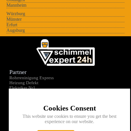
Mannheim
Würzburg
Münster
Erfurt
Augsburg
Partner
Rohrreninigung Express
Heizung Defekt
Elektriker Nr1
Über uns
Impressum
Cookies Consent
Datenschutz
Kontakt
This website use cookies to ensure you get the best
experience on our website.
0176-1605172
info@schimmelexperte24h.de