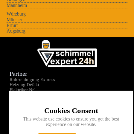
Mannheim
Würzburg
Münster
Erfurt
Augsburg
Partner
Rohrreninigung Express
Heizung Defekt
Elektriker Nr1
Über uns
Impressum
Cookies Consent
Datenschutz
Kontakt
This website use cookies to ensure you get the best
experience on our website.
0176-1605172
info@schimmelexperte24h.de