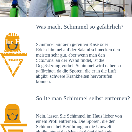
Was macht Schimmel so gefährlich?
Schimmelexperte in Lederberg –
Ihr Helfer an Ort und Stelle
Schimmel auf dem gereiften Käse oder
Edelschimmel auf der Salami schmecken den
Sie haben kürzlich
meisten sehr gut, aber wenn man den
schwarze Flecken an
Schimmel an der Wand findet, ist die
Ihrer Wand entdeckt?
Begeisterung vorbei. Schimmel wird daher so
gefürchtet, da die Sporen, die er in die Luft
Schlechte Nachrichten:
abgibt, schwere Krankheiten hervorrufen
Sie haben einen
können.
Schimmelbefall in
Ihrem Haus.
Sollte man Schimmel selbst entfernen?
Nein, lassen Sie Schimmel im Haus lieber von
einem Profi entfernen. Die Sporen, die der
Schimmel bei Berührung an die Umwelt
abgibt, atmet der Mensch dabei direkt ein.