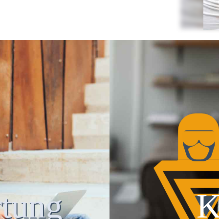
tung
K