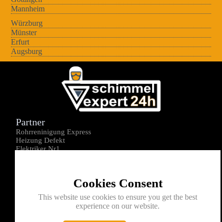
Mannheim
Würzburg
Münster
Erfurt
Augsburg
Partner
Rohrreninigung Express
Heizung Defekt
Elektriker Nr1
Über uns
Impressum
Cookies Consent
Datenschutz
Kontakt
This website use cookies to ensure you get the best
experience on our website.
0176-1605172
info@schimmelexperte24h.de