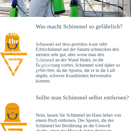
Was macht Schimmel so gefährlich?
Schimmelexperte in Obertürkheim
– Ihr Helfer an Ort und Stelle
Schimmel auf dem gereiften Käse oder
Edelschimmel auf der Salami schmecken den
Sie haben kürzlich
meisten sehr gut, aber wenn man den
schwarze Flecken an
Schimmel an der Wand findet, ist die
Ihrer Wand entdeckt?
Begeisterung vorbei. Schimmel wird daher so
gefürchtet, da die Sporen, die er in die Luft
Schlechte Nachrichten:
abgibt, schwere Krankheiten hervorrufen
Sie haben einen
können.
Schimmelbefall in
Ihrem Haus.
Sollte man Schimmel selbst entfernen?
Nein, lassen Sie Schimmel im Haus lieber von
einem Profi entfernen. Die Sporen, die der
Schimmel bei Berührung an die Umwelt
abgibt, atmet der Mensch dabei direkt ein.