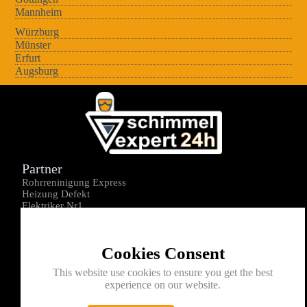
Mannheim
Würzburg
Münster
Erfurt
Augsburg
Partner
Rohrreninigung Express
Heizung Defekt
Elektriker Nr1
Über uns
Impressum
Cookies Consent
Datenschutz
Kontakt
This website use cookies to ensure you get the best
experience on our website.
0176-1605172
info@schimmelexperte24h.de