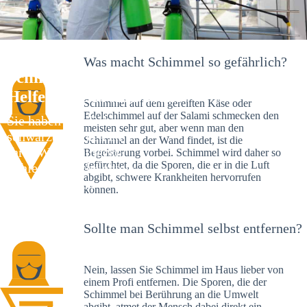
Was macht Schimmel so gefährlich?
Schimmelexperte in Rot – Ihr
Helfer an Ort und Stelle
Schimmel auf dem gereiften Käse oder
Edelschimmel auf der Salami schmecken den
Sie haben kürzlich
meisten sehr gut, aber wenn man den
schwarze Flecken an
Schimmel an der Wand findet, ist die
Ihrer Wand entdeckt?
Begeisterung vorbei. Schimmel wird daher so
gefürchtet, da die Sporen, die er in die Luft
Schlechte Nachrichten:
abgibt, schwere Krankheiten hervorrufen
Sie haben einen
können.
Schimmelbefall in
Ihrem Haus.
Sollte man Schimmel selbst entfernen?
Nein, lassen Sie Schimmel im Haus lieber von
einem Profi entfernen. Die Sporen, die der
Schimmel bei Berührung an die Umwelt
abgibt, atmet der Mensch dabei direkt ein.