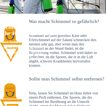
Was macht Schimmel so gefährlich?
Schimmelexperte in Sommerrain –
Ihr Helfer an Ort und Stelle
Schimmel auf dem gereiften Käse oder
Edelschimmel auf der Salami schmecken den
Sie haben kürzlich
meisten sehr gut, aber wenn man den
schwarze Flecken an
Schimmel an der Wand findet, ist die
Ihrer Wand entdeckt?
Begeisterung vorbei. Schimmel wird daher so
gefürchtet, da die Sporen, die er in die Luft
Schlechte Nachrichten:
abgibt, schwere Krankheiten hervorrufen
Sie haben einen
können.
Schimmelbefall in
Ihrem Haus.
Sollte man Schimmel selbst entfernen?
Nein, lassen Sie Schimmel im Haus lieber von
einem Profi entfernen. Die Sporen, die der
Schimmel bei Berührung an die Umwelt
abgibt, atmet der Mensch dabei direkt ein.