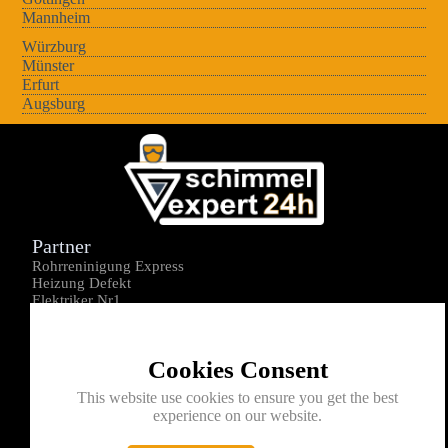
Mannheim
Würzburg
Münster
Erfurt
Augsburg
Partner
Rohrreninigung Express
Heizung Defekt
Elektriker Nr1
Über uns
Impressum
Cookies Consent
Datenschutz
Kontakt
This website use cookies to ensure you get the best
experience on our website.
0176-1605172
info@schimmelexperte24h.de