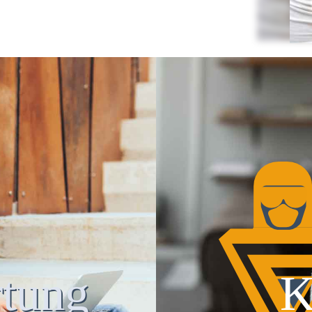
tung
K