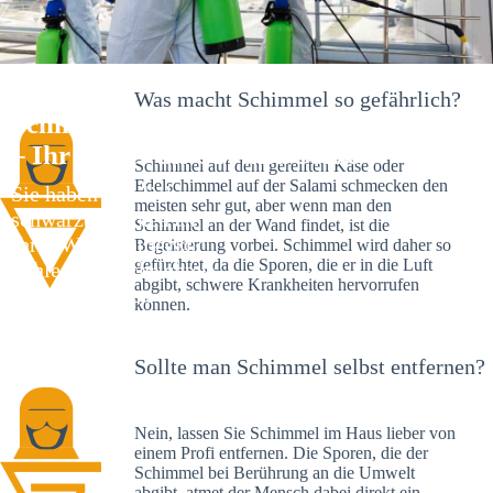
Was macht Schimmel so gefährlich?
Schimmelexperte in Bodelshausen
– Ihr Helfer an Ort und Stelle
Schimmel auf dem gereiften Käse oder
Edelschimmel auf der Salami schmecken den
Sie haben kürzlich
meisten sehr gut, aber wenn man den
schwarze Flecken an
Schimmel an der Wand findet, ist die
Ihrer Wand entdeckt?
Begeisterung vorbei. Schimmel wird daher so
gefürchtet, da die Sporen, die er in die Luft
Schlechte Nachrichten:
abgibt, schwere Krankheiten hervorrufen
Sie haben einen
können.
Schimmelbefall in
Ihrem Haus.
Sollte man Schimmel selbst entfernen?
Nein, lassen Sie Schimmel im Haus lieber von
einem Profi entfernen. Die Sporen, die der
Schimmel bei Berührung an die Umwelt
abgibt, atmet der Mensch dabei direkt ein.