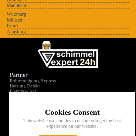
Mannheim
Würzburg
Münster
Erfurt
Augsburg
Partner
Rohrreninigung Express
Heizung Defekt
Elektriker Nr1
Über uns
Impressum
Cookies Consent
Datenschutz
Kontakt
This website use cookies to ensure you get the best
experience on our website.
0176-1605172
info@schimmelexperte24h.de