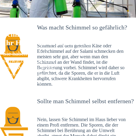
Was macht Schimmel so gefährlich?
Schimmelexperte in Gartenstadt –
Ihr Helfer an Ort und Stelle
Schimmel auf dem gereiften Käse oder
Edelschimmel auf der Salami schmecken den
Sie haben kürzlich
meisten sehr gut, aber wenn man den
schwarze Flecken an
Schimmel an der Wand findet, ist die
Ihrer Wand entdeckt?
Begeisterung vorbei. Schimmel wird daher so
gefürchtet, da die Sporen, die er in die Luft
Schlechte Nachrichten:
abgibt, schwere Krankheiten hervorrufen
Sie haben einen
können.
Schimmelbefall in
Ihrem Haus.
Sollte man Schimmel selbst entfernen?
Nein, lassen Sie Schimmel im Haus lieber von
einem Profi entfernen. Die Sporen, die der
Schimmel bei Berührung an die Umwelt
abgibt, atmet der Mensch dabei direkt ein.