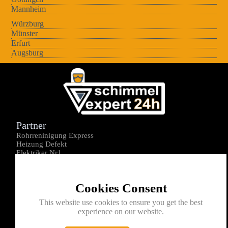
Mannheim
Würzburg
Münster
Erfurt
Augsburg
Partner
Rohrreninigung Express
Heizung Defekt
Elektriker Nr1
Über uns
Impressum
Cookies Consent
Datenschutz
Kontakt
This website use cookies to ensure you get the best
experience on our website.
0176-1605172
info@schimmelexperte24h.de