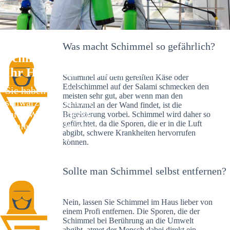
Was macht Schimmel so gefährlich?
Schimmelexperte in Gomaringen –
Ihr Helfer an Ort und Stelle
Schimmel auf dem gereiften Käse oder
Edelschimmel auf der Salami schmecken den
Sie haben kürzlich
meisten sehr gut, aber wenn man den
schwarze Flecken an
Schimmel an der Wand findet, ist die
Ihrer Wand entdeckt?
Begeisterung vorbei. Schimmel wird daher so
gefürchtet, da die Sporen, die er in die Luft
Schlechte Nachrichten:
abgibt, schwere Krankheiten hervorrufen
Sie haben einen
können.
Schimmelbefall in
Ihrem Haus.
Sollte man Schimmel selbst entfernen?
Nein, lassen Sie Schimmel im Haus lieber von
einem Profi entfernen. Die Sporen, die der
Schimmel bei Berührung an die Umwelt
abgibt, atmet der Mensch dabei direkt ein.