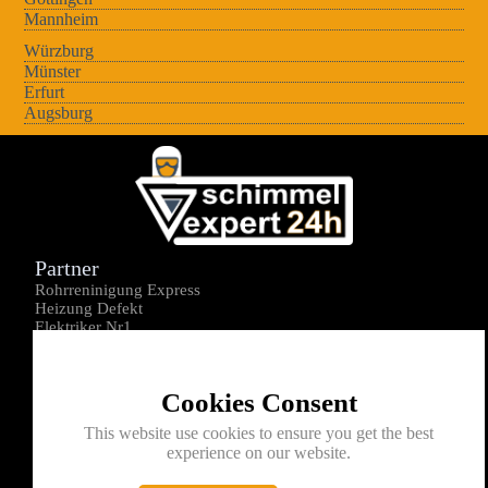
Mannheim
Würzburg
Münster
Erfurt
Augsburg
Partner
Rohrreninigung Express
Heizung Defekt
Elektriker Nr1
Über uns
Impressum
Cookies Consent
Datenschutz
Kontakt
This website use cookies to ensure you get the best
experience on our website.
0176-1605172
info@schimmelexperte24h.de