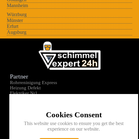
Mannheim
Würzburg
Münster
Erfurt
Augsburg
Partner
Rohrreninigung Express
Heizung Defekt
Elektriker Nr1
Über uns
Impressum
Cookies Consent
Datenschutz
Kontakt
This website use cookies to ensure you get the best
experience on our website.
0176-1605172
info@schimmelexperte24h.de