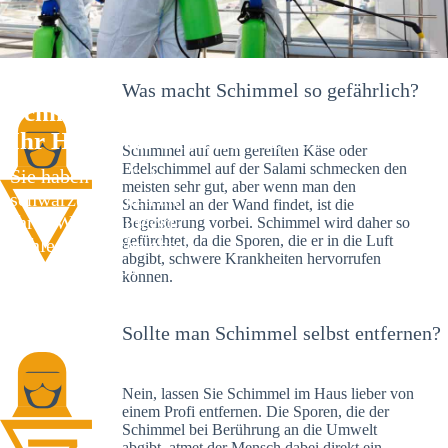
Was macht Schimmel so gefährlich?
Schimmelexperte in Hemmendorf –
Ihr Helfer an Ort und Stelle
Schimmel auf dem gereiften Käse oder
Edelschimmel auf der Salami schmecken den
Sie haben kürzlich
meisten sehr gut, aber wenn man den
schwarze Flecken an
Schimmel an der Wand findet, ist die
Ihrer Wand entdeckt?
Begeisterung vorbei. Schimmel wird daher so
gefürchtet, da die Sporen, die er in die Luft
Schlechte Nachrichten:
abgibt, schwere Krankheiten hervorrufen
Sie haben einen
können.
Schimmelbefall in
Ihrem Haus.
Sollte man Schimmel selbst entfernen?
Nein, lassen Sie Schimmel im Haus lieber von
einem Profi entfernen. Die Sporen, die der
Schimmel bei Berührung an die Umwelt
abgibt, atmet der Mensch dabei direkt ein.