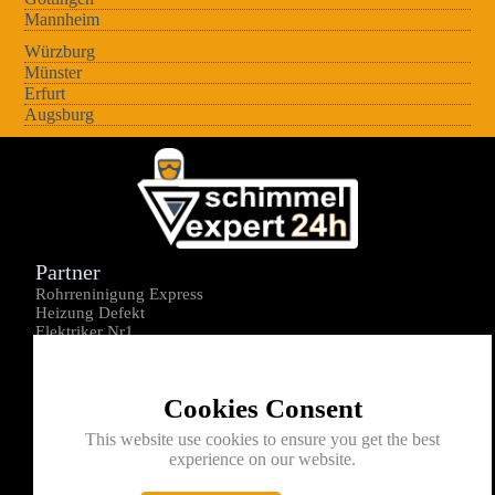
Mannheim
Würzburg
Münster
Erfurt
Augsburg
Partner
Rohrreninigung Express
Heizung Defekt
Elektriker Nr1
Über uns
Impressum
Cookies Consent
Datenschutz
Kontakt
This website use cookies to ensure you get the best
experience on our website.
0176-1605172
info@schimmelexperte24h.de