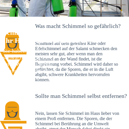
Was macht Schimmel so gefährlich?
Schimmelexperte in Hirrlingen –
Ihr Helfer an Ort und Stelle
Schimmel auf dem gereiften Käse oder
Edelschimmel auf der Salami schmecken den
Sie haben kürzlich
meisten sehr gut, aber wenn man den
schwarze Flecken an
Schimmel an der Wand findet, ist die
Ihrer Wand entdeckt?
Begeisterung vorbei. Schimmel wird daher so
gefürchtet, da die Sporen, die er in die Luft
Schlechte Nachrichten:
abgibt, schwere Krankheiten hervorrufen
Sie haben einen
können.
Schimmelbefall in
Ihrem Haus.
Sollte man Schimmel selbst entfernen?
Nein, lassen Sie Schimmel im Haus lieber von
einem Profi entfernen. Die Sporen, die der
Schimmel bei Berührung an die Umwelt
abgibt, atmet der Mensch dabei direkt ein.