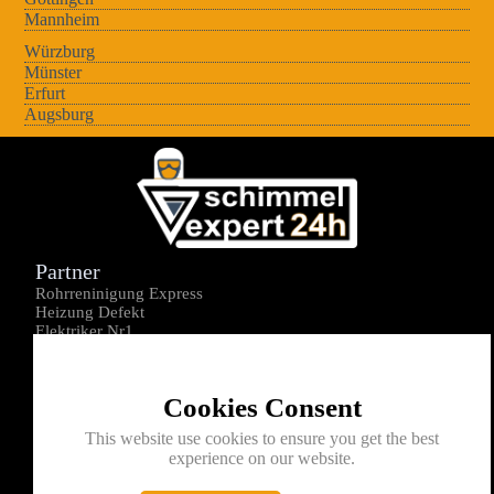
Mannheim
Würzburg
Münster
Erfurt
Augsburg
Partner
Rohrreninigung Express
Heizung Defekt
Elektriker Nr1
Über uns
Impressum
Cookies Consent
Datenschutz
Kontakt
This website use cookies to ensure you get the best
experience on our website.
0176-1605172
info@schimmelexperte24h.de