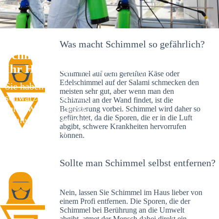
Was macht Schimmel so gefährlich?
Schimmelexperte in Kusterdingen –
Ihr Helfer an Ort und Stelle
Schimmel auf dem gereiften Käse oder
Edelschimmel auf der Salami schmecken den
Sie haben kürzlich
meisten sehr gut, aber wenn man den
schwarze Flecken an
Schimmel an der Wand findet, ist die
Ihrer Wand entdeckt?
Begeisterung vorbei. Schimmel wird daher so
gefürchtet, da die Sporen, die er in die Luft
Schlechte Nachrichten:
abgibt, schwere Krankheiten hervorrufen
Sie haben einen
können.
Schimmelbefall in
Ihrem Haus.
Sollte man Schimmel selbst entfernen?
Nein, lassen Sie Schimmel im Haus lieber von
einem Profi entfernen. Die Sporen, die der
Schimmel bei Berührung an die Umwelt
abgibt, atmet der Mensch dabei direkt ein.