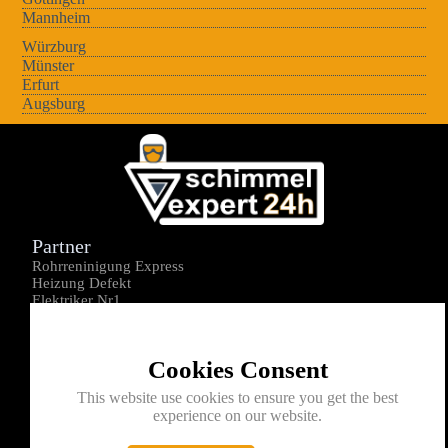
Mannheim
Würzburg
Münster
Erfurt
Augsburg
Partner
Rohrreninigung Express
Heizung Defekt
Elektriker Nr1
Über uns
Impressum
Cookies Consent
Datenschutz
Kontakt
This website use cookies to ensure you get the best
experience on our website.
0176-1605172
info@schimmelexperte24h.de