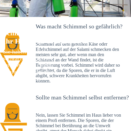
Was macht Schimmel so gefährlich?
Schimmelexperte in Oberndorf –
Ihr Helfer an Ort und Stelle
Schimmel auf dem gereiften Käse oder
Edelschimmel auf der Salami schmecken den
Sie haben kürzlich
meisten sehr gut, aber wenn man den
schwarze Flecken an
Schimmel an der Wand findet, ist die
Ihrer Wand entdeckt?
Begeisterung vorbei. Schimmel wird daher so
gefürchtet, da die Sporen, die er in die Luft
Schlechte Nachrichten:
abgibt, schwere Krankheiten hervorrufen
Sie haben einen
können.
Schimmelbefall in
Ihrem Haus.
Sollte man Schimmel selbst entfernen?
Nein, lassen Sie Schimmel im Haus lieber von
einem Profi entfernen. Die Sporen, die der
Schimmel bei Berührung an die Umwelt
abgibt, atmet der Mensch dabei direkt ein.