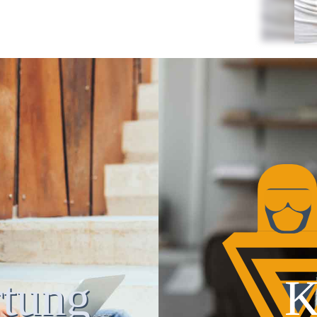
tung
K