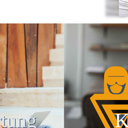
tung
K