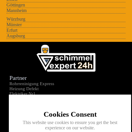
Göttingen
Mannheim
Würzburg
Münster
Erfurt
Augsburg
Partner
Rohrreninigung Express
Heizung Defekt
Elektriker Nr1
Über uns
Impressum
Cookies Consent
Datenschutz
Kontakt
This website use cookies to ensure you get the best
experience on our website.
0176-1605172