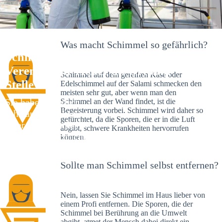
Was macht Schimmel so gefährlich?
Schimmelexperte in Hausen ob
Verena – Ihr Helfer an Ort und
Schimmel auf dem gereiften Käse oder
Stelle
Edelschimmel auf der Salami schmecken den
meisten sehr gut, aber wenn man den
Sie haben kürzlich
Schimmel an der Wand findet, ist die
Begeisterung vorbei. Schimmel wird daher so
schwarze Flecken an
gefürchtet, da die Sporen, die er in die Luft
Ihrer Wand entdeckt?
abgibt, schwere Krankheiten hervorrufen
Schlechte Nachrichten:
können.
Sie haben einen
Schimmelbefall in
Sollte man Schimmel selbst entfernen?
Ihrem Haus.
Nein, lassen Sie Schimmel im Haus lieber von
einem Profi entfernen. Die Sporen, die der
Schimmel bei Berührung an die Umwelt
abgibt, atmet der Mensch dabei direkt ein.