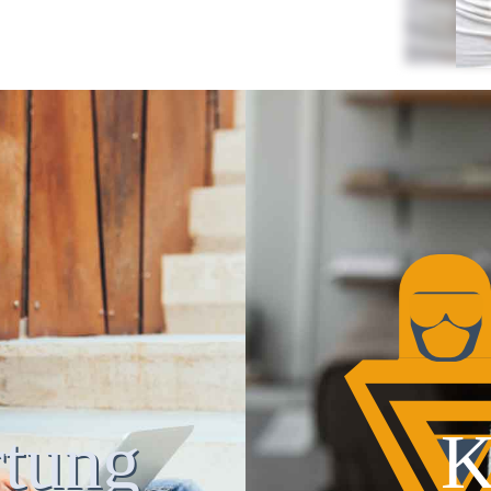
tung
K