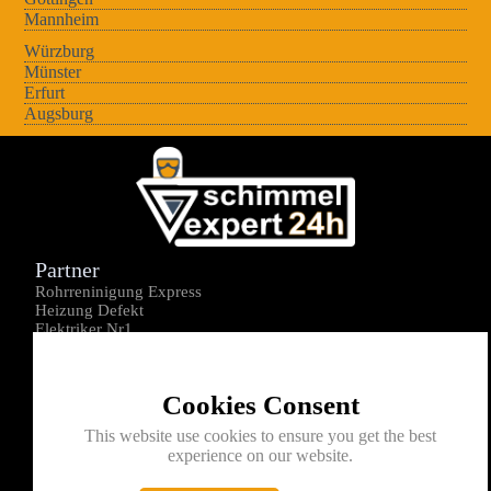
Mannheim
Würzburg
Münster
Erfurt
Augsburg
Partner
Rohrreninigung Express
Heizung Defekt
Elektriker Nr1
Über uns
Impressum
Cookies Consent
Datenschutz
Kontakt
This website use cookies to ensure you get the best
experience on our website.
0176-1605172
info@schimmelexperte24h.de