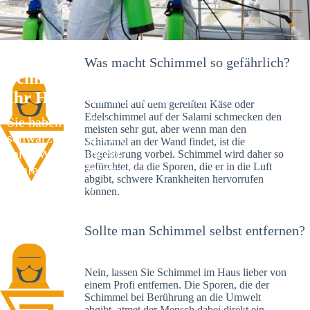
Was macht Schimmel so gefährlich?
Schimmelexperte in Nendingen –
Ihr Helfer an Ort und Stelle
Schimmel auf dem gereiften Käse oder
Edelschimmel auf der Salami schmecken den
Sie haben kürzlich
meisten sehr gut, aber wenn man den
schwarze Flecken an
Schimmel an der Wand findet, ist die
Ihrer Wand entdeckt?
Begeisterung vorbei. Schimmel wird daher so
gefürchtet, da die Sporen, die er in die Luft
Schlechte Nachrichten:
abgibt, schwere Krankheiten hervorrufen
Sie haben einen
können.
Schimmelbefall in
Ihrem Haus.
Sollte man Schimmel selbst entfernen?
Nein, lassen Sie Schimmel im Haus lieber von
einem Profi entfernen. Die Sporen, die der
Schimmel bei Berührung an die Umwelt
abgibt, atmet der Mensch dabei direkt ein.