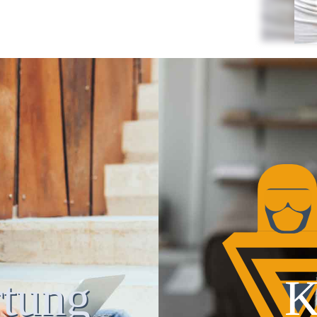
tung
K