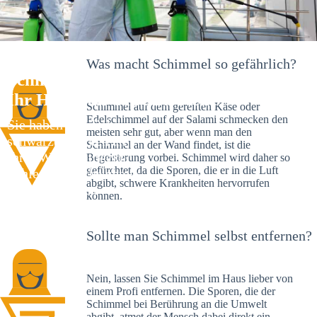
Was macht Schimmel so gefährlich?
Schimmelexperte in Harthausen –
Ihr Helfer an Ort und Stelle
Schimmel auf dem gereiften Käse oder
Edelschimmel auf der Salami schmecken den
Sie haben kürzlich
meisten sehr gut, aber wenn man den
schwarze Flecken an
Schimmel an der Wand findet, ist die
Ihrer Wand entdeckt?
Begeisterung vorbei. Schimmel wird daher so
gefürchtet, da die Sporen, die er in die Luft
Schlechte Nachrichten:
abgibt, schwere Krankheiten hervorrufen
Sie haben einen
können.
Schimmelbefall in
Ihrem Haus.
Sollte man Schimmel selbst entfernen?
Nein, lassen Sie Schimmel im Haus lieber von
einem Profi entfernen. Die Sporen, die der
Schimmel bei Berührung an die Umwelt
abgibt, atmet der Mensch dabei direkt ein.