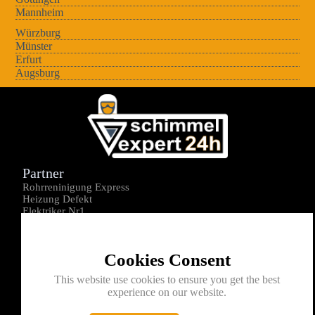
Mannheim
Würzburg
Münster
Erfurt
Augsburg
Partner
Rohrreninigung Express
Heizung Defekt
Elektriker Nr1
Über uns
Impressum
Cookies Consent
Datenschutz
Kontakt
This website use cookies to ensure you get the best
experience on our website.
0176-1605172
info@schimmelexperte24h.de