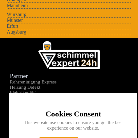
Mannheim
Würzburg
Münster
Erfurt
Augsburg
Partner
Rohrreninigung Express
Heizung Defekt
Elektriker Nr1
Über uns
Impressum
Cookies Consent
Datenschutz
Kontakt
This website use cookies to ensure you get the best
experience on our website.
0176-1605172
info@schimmelexperte24h.de