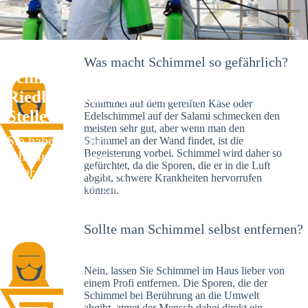
Was macht Schimmel so gefährlich?
Schimmelexperte in Oberer
Riedhof – Ihr Helfer an Ort und
Schimmel auf dem gereiften Käse oder
Stelle
Edelschimmel auf der Salami schmecken den
meisten sehr gut, aber wenn man den
Sie haben kürzlich
Schimmel an der Wand findet, ist die
Begeisterung vorbei. Schimmel wird daher so
schwarze Flecken an
gefürchtet, da die Sporen, die er in die Luft
Ihrer Wand entdeckt?
abgibt, schwere Krankheiten hervorrufen
Schlechte Nachrichten:
können.
Sie haben einen
Schimmelbefall in
Sollte man Schimmel selbst entfernen?
Ihrem Haus.
Nein, lassen Sie Schimmel im Haus lieber von
einem Profi entfernen. Die Sporen, die der
Schimmel bei Berührung an die Umwelt
abgibt, atmet der Mensch dabei direkt ein.