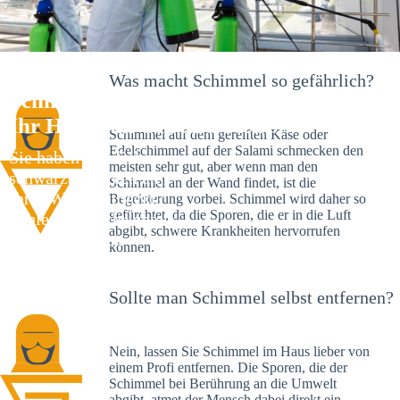
Was macht Schimmel so gefährlich?
Schimmelexperte in Unterhaslach –
Ihr Helfer an Ort und Stelle
Schimmel auf dem gereiften Käse oder
Edelschimmel auf der Salami schmecken den
Sie haben kürzlich
meisten sehr gut, aber wenn man den
schwarze Flecken an
Schimmel an der Wand findet, ist die
Ihrer Wand entdeckt?
Begeisterung vorbei. Schimmel wird daher so
gefürchtet, da die Sporen, die er in die Luft
Schlechte Nachrichten:
abgibt, schwere Krankheiten hervorrufen
Sie haben einen
können.
Schimmelbefall in
Ihrem Haus.
Sollte man Schimmel selbst entfernen?
Nein, lassen Sie Schimmel im Haus lieber von
einem Profi entfernen. Die Sporen, die der
Schimmel bei Berührung an die Umwelt
abgibt, atmet der Mensch dabei direkt ein.