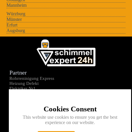
Mannheim
Würzburg
Münster
Erfurt
Augsburg
Partner
Rohrreninigung Express
Heizung Defekt
Elektriker Nr1
Über uns
Impressum
Cookies Consent
Datenschutz
Kontakt
This website use cookies to ensure you get the best
experience on our website.
0176-1605172
info@schimmelexperte24h.de