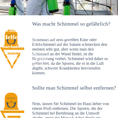
Was macht Schimmel so gefährlich?
Schimmelexperte in Albbruck – Ihr
Helfer an Ort und Stelle
Schimmel auf dem gereiften Käse oder
Edelschimmel auf der Salami schmecken den
Sie haben kürzlich
meisten sehr gut, aber wenn man den
schwarze Flecken an
Schimmel an der Wand findet, ist die
Ihrer Wand entdeckt?
Begeisterung vorbei. Schimmel wird daher so
gefürchtet, da die Sporen, die er in die Luft
Schlechte Nachrichten:
abgibt, schwere Krankheiten hervorrufen
Sie haben einen
können.
Schimmelbefall in
Ihrem Haus.
Sollte man Schimmel selbst entfernen?
Nein, lassen Sie Schimmel im Haus lieber von
einem Profi entfernen. Die Sporen, die der
Schimmel bei Berührung an die Umwelt
abgibt, atmet der Mensch dabei direkt ein.