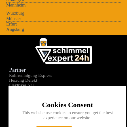
Mannheim
Würzburg
Münster
Erfurt
Augsburg
Partner
Rohrreninigung Express
Heizung Defekt
Elektriker Nr1
Über uns
Impressum
Cookies Consent
Datenschutz
Kontakt
This website use cookies to ensure you get the best
experience on our website.
0176-1605172
info@schimmelexperte24h.de