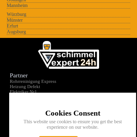
Mannheim
Würzburg
Münster
Erfurt
Augsburg
Partner
Rohrreninigung Express
Heizung Defekt
Elektriker Nr1
Über uns
Impressum
Cookies Consent
Datenschutz
Kontakt
This website use cookies to ensure you get the best
experience on our website.
0176-1605172
info@schimmelexperte24h.de