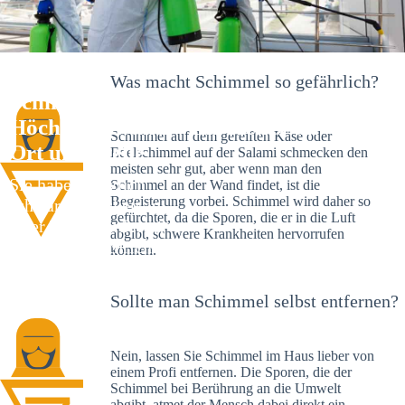
Was macht Schimmel so gefährlich?
Schimmelexperte in
Höchenschwand – Ihr Helfer an
Schimmel auf dem gereiften Käse oder
Ort und Stelle
Edelschimmel auf der Salami schmecken den
meisten sehr gut, aber wenn man den
Sie haben kürzlich
Schimmel an der Wand findet, ist die
Begeisterung vorbei. Schimmel wird daher so
schwarze Flecken an
gefürchtet, da die Sporen, die er in die Luft
Ihrer Wand entdeckt?
abgibt, schwere Krankheiten hervorrufen
Schlechte Nachrichten:
können.
Sie haben einen
Schimmelbefall in
Sollte man Schimmel selbst entfernen?
Ihrem Haus.
Nein, lassen Sie Schimmel im Haus lieber von
einem Profi entfernen. Die Sporen, die der
Schimmel bei Berührung an die Umwelt
abgibt, atmet der Mensch dabei direkt ein.