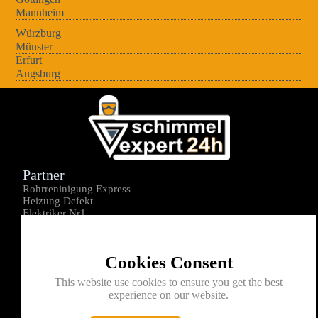
Mannheim
Würzburg
Münster
Erfurt
Augsburg
Partner
Rohrreninigung Express
Heizung Defekt
Elektriker Nr1
Über uns
Impressum
Cookies Consent
Datenschutz
Kontakt
This website use cookies to ensure you get the best
experience on our website.
0176-1605172
info@schimmelexperte24h.de