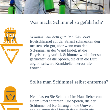
Was macht Schimmel so gefährlich?
Schimmelexperte in Waldshut-
Tiengen – Ihr Helfer an Ort und
Schimmel auf dem gereiften Käse oder
Stelle
Edelschimmel auf der Salami schmecken den
meisten sehr gut, aber wenn man den
Sie haben kürzlich
Schimmel an der Wand findet, ist die
Begeisterung vorbei. Schimmel wird daher so
schwarze Flecken an
gefürchtet, da die Sporen, die er in die Luft
Ihrer Wand entdeckt?
abgibt, schwere Krankheiten hervorrufen
Schlechte Nachrichten:
können.
Sie haben einen
Schimmelbefall in
Sollte man Schimmel selbst entfernen?
Ihrem Haus.
Nein, lassen Sie Schimmel im Haus lieber von
einem Profi entfernen. Die Sporen, die der
Schimmel bei Berührung an die Umwelt
abgibt, atmet der Mensch dabei direkt ein.