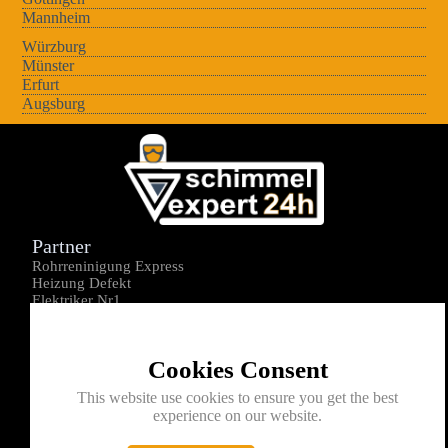
Mannheim
Würzburg
Münster
Erfurt
Augsburg
Partner
Rohrreninigung Express
Heizung Defekt
Elektriker Nr1
Über uns
Impressum
Cookies Consent
Datenschutz
Kontakt
This website use cookies to ensure you get the best
experience on our website.
0176-1605172
info@schimmelexperte24h.de