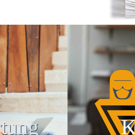
tung
K