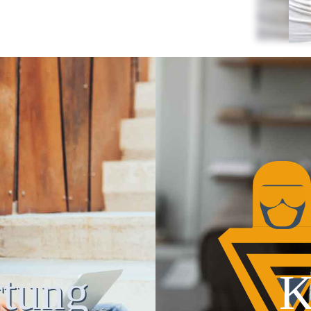
tung
K