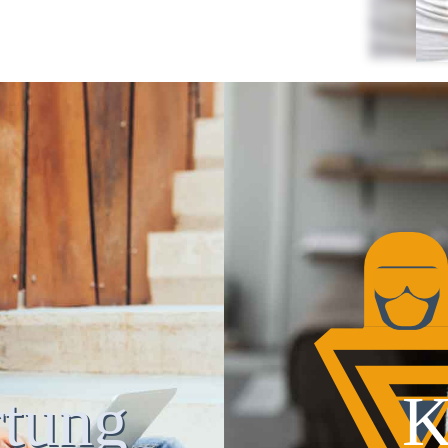
tung
K