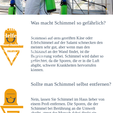
Was macht Schimmel so gefährlich?
Schimmelexperte in Engstlatt – Ihr
Helfer an Ort und Stelle
Schimmel auf dem gereiften Käse oder
Edelschimmel auf der Salami schmecken den
Sie haben kürzlich
meisten sehr gut, aber wenn man den
schwarze Flecken an
Schimmel an der Wand findet, ist die
Ihrer Wand entdeckt?
Begeisterung vorbei. Schimmel wird daher so
gefürchtet, da die Sporen, die er in die Luft
Schlechte Nachrichten:
abgibt, schwere Krankheiten hervorrufen
Sie haben einen
können.
Schimmelbefall in
Ihrem Haus.
Sollte man Schimmel selbst entfernen?
Nein, lassen Sie Schimmel im Haus lieber von
einem Profi entfernen. Die Sporen, die der
Schimmel bei Berührung an die Umwelt
abgibt, atmet der Mensch dabei direkt ein.