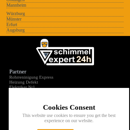
Mannheim
Würzburg
Münster
Erfurt
Augsburg
Partner
Rohrreninigung Express
Heizung Defekt
Elektriker Nr1
Über uns
Impressum
Cookies Consent
Datenschutz
Kontakt
This website use cookies to ensure you get the best
experience on our website.
0176-1605172
info@schimmelexperte24h.de