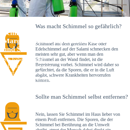
Was macht Schimmel so gefährlich?
Schimmelexperte in
Margrethausen – Ihr Helfer an Ort
Schimmel auf dem gereiften Käse oder
und Stelle
Edelschimmel auf der Salami schmecken den
meisten sehr gut, aber wenn man den
Sie haben kürzlich
Schimmel an der Wand findet, ist die
Begeisterung vorbei. Schimmel wird daher so
schwarze Flecken an
gefürchtet, da die Sporen, die er in die Luft
Ihrer Wand entdeckt?
abgibt, schwere Krankheiten hervorrufen
Schlechte Nachrichten:
können.
Sie haben einen
Schimmelbefall in
Sollte man Schimmel selbst entfernen?
Ihrem Haus.
Nein, lassen Sie Schimmel im Haus lieber von
einem Profi entfernen. Die Sporen, die der
Schimmel bei Berührung an die Umwelt
abgibt, atmet der Mensch dabei direkt ein.