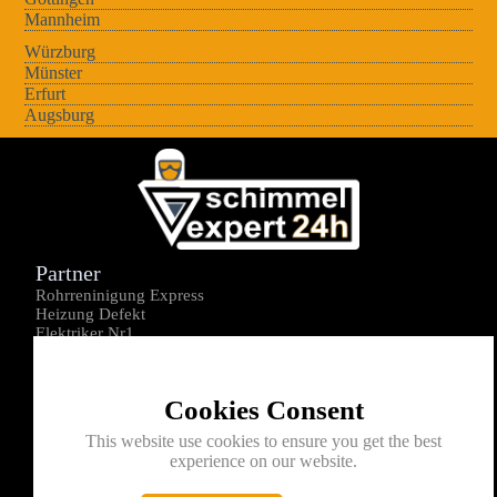
Mannheim
Würzburg
Münster
Erfurt
Augsburg
Partner
Rohrreninigung Express
Heizung Defekt
Elektriker Nr1
Über uns
Impressum
Cookies Consent
Datenschutz
Kontakt
This website use cookies to ensure you get the best
experience on our website.
0176-1605172
info@schimmelexperte24h.de