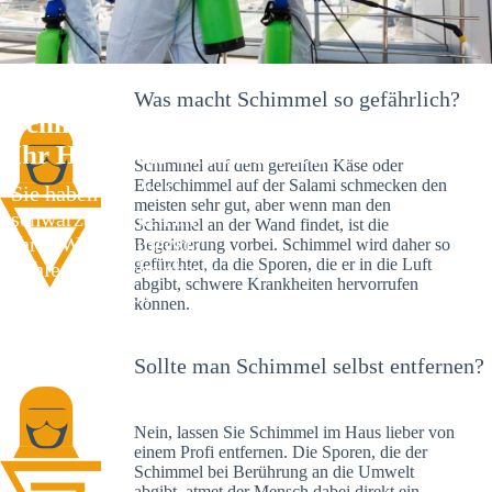
Was macht Schimmel so gefährlich?
Schimmelexperte in Pfeffingen –
Ihr Helfer an Ort und Stelle
Schimmel auf dem gereiften Käse oder
Edelschimmel auf der Salami schmecken den
Sie haben kürzlich
meisten sehr gut, aber wenn man den
schwarze Flecken an
Schimmel an der Wand findet, ist die
Ihrer Wand entdeckt?
Begeisterung vorbei. Schimmel wird daher so
gefürchtet, da die Sporen, die er in die Luft
Schlechte Nachrichten:
abgibt, schwere Krankheiten hervorrufen
Sie haben einen
können.
Schimmelbefall in
Ihrem Haus.
Sollte man Schimmel selbst entfernen?
Nein, lassen Sie Schimmel im Haus lieber von
einem Profi entfernen. Die Sporen, die der
Schimmel bei Berührung an die Umwelt
abgibt, atmet der Mensch dabei direkt ein.