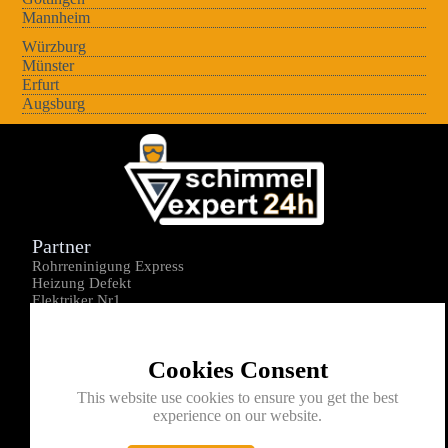
Mannheim
Würzburg
Münster
Erfurt
Augsburg
Partner
Rohrreninigung Express
Heizung Defekt
Elektriker Nr1
Über uns
Impressum
Cookies Consent
Datenschutz
Kontakt
This website use cookies to ensure you get the best
experience on our website.
0176-1605172
info@schimmelexperte24h.de