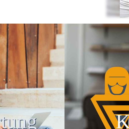
tung
K